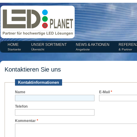
HOME
UNSER SORTIMENT
NEWS & AKTIONEN
REFEREN
Startseite
Übersicht
Angebote
& Partner
Kontaktieren Sie uns
Kontaktinformationen
Name
E-Mail
*
Telefon
Kommentar
*