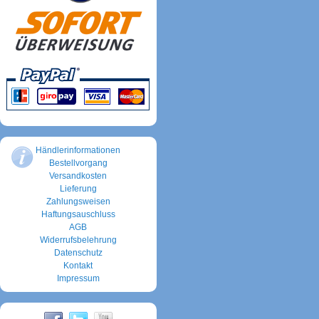
Händlerinformationen
Bestellvorgang
Versandkosten
Lieferung
Zahlungsweisen
Haftungsauschluss
AGB
Widerrufsbelehrung
Datenschutz
Kontakt
Impressum