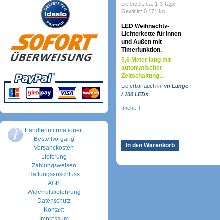
Lieferzeit: ca. 1-3 Tage
Gewicht: 0.171 kg
LED Weihnachts-
Lichterkette für Innen
und Außen mit
Timerfunktion.
5,6 Meter lang mit
automatischer
Zeitschaltung...
Lieferbar auch in 7
m Länge
/ 100 LEDs
[mehr...]
Händlerinformationen
Bestellvorgang
In den Warenkorb
Versandkosten
Lieferung
Zahlungsweisen
Haftungsauschluss
AGB
Widerrufsbelehrung
Datenschutz
Kontakt
Impressum