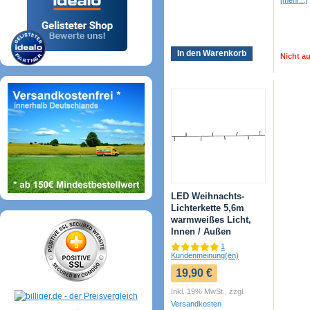
[mehr...]
In den Warenkorb
Nicht a
LED Weihnachts-
Lichterkette 5,6m
warmweißes Licht,
Innen / Außen
1
Kundenmeinung(en)
19,90 €
Inkl. 19% MwSt.
,
zzgl.
Versandkosten