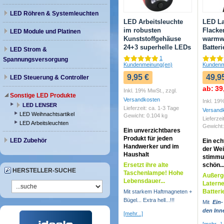
LED Röhren & Systemleuchten
LED Arbeitsleuchte
LED La
im robusten
Flacker
LED Module und Platinen
Kunststoffgehäuse
warmw
24+3 superhelle LEDs
Batteri
LED Strom &
1
Spannungsversorgung
Kundenmeinung(en)
Kundenm
9,95 €
49,9
LED Steuerung & Controller
ab:
39
Inkl. 19% MwSt.
,
zzgl.
Sonstige LED Produkte
Versandkosten
Inkl. 19
LED LENSER
Lieferzeit: ca. 1-3 Tage
Versand
LED Weihnachtsartikel
Gewicht: 0.104 kg
Lieferzei
LED Arbeitsleuchten
Gewicht:
Ein unverzichtbares
Produkt für jeden
LED Zubehör
Ein ech
Handwerker und im
der Wei
Haushalt
stimmu
Ersetzt ihre alte
schön..
HERSTELLER-SUCHE
Taschenlampe! Hohe
Außerg
Lebensdauer...
Laterne
Batteri
Mit starkem Haftmagneten +
Bügel... Extra hell...!!!
Mit
Ein-
den Inn
[mehr...]