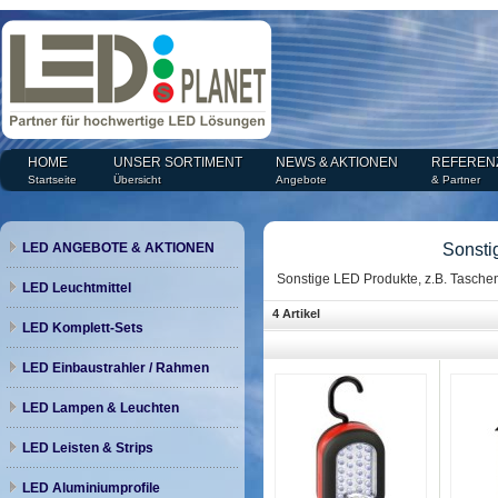
HOME
UNSER SORTIMENT
NEWS & AKTIONEN
REFEREN
Startseite
Übersicht
Angebote
& Partner
LED ANGEBOTE & AKTIONEN
Sonsti
Sonstige LED Produkte, z.B. Taschen
LED Leuchtmittel
4 Artikel
LED Komplett-Sets
LED Einbaustrahler / Rahmen
LED Lampen & Leuchten
LED Leisten & Strips
LED Aluminiumprofile