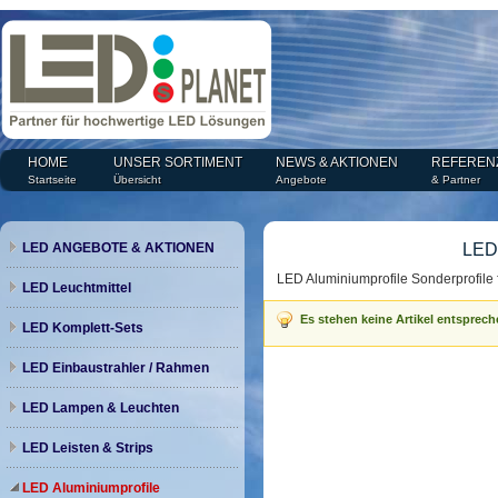
HOME
UNSER SORTIMENT
NEWS & AKTIONEN
REFEREN
Startseite
Übersicht
Angebote
& Partner
LED ANGEBOTE & AKTIONEN
LED 
LED Aluminiumprofile Sonderprofile f
LED Leuchtmittel
Es stehen keine Artikel entsprech
LED Komplett-Sets
LED Einbaustrahler / Rahmen
LED Lampen & Leuchten
LED Leisten & Strips
LED Aluminiumprofile