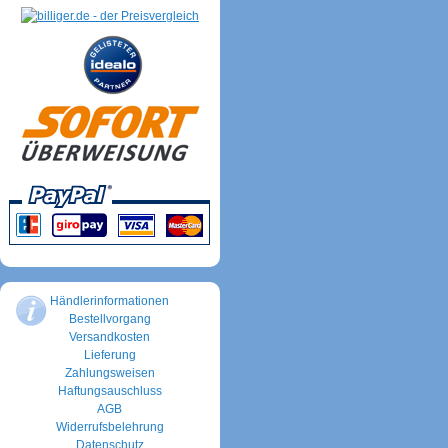
Händlerinformationen
Bestellvorgang
Versandkosten
Lieferung
Zahlungsweisen
Haftungsauschluss
AGB
Widerrufsbelehrung
Datenschutz