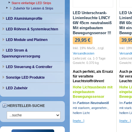
Starre einfarbige LED Strips
Zubehör für Leisten & Strips
LED Unterschrank-
LED Un
Linienleuchte LINCY
Linien
LED Aluminiumprofile
6W 45cm neutralweiß
8W 60c
Mit eingebautem
Mit ei
LED Röhren & Systemleuchten
Bewegungssensor !!!
Bewegu
LED Module und Platinen
29,95 €
39,9
Inkl. 19% MwSt.
,
zzgl.
Inkl. 19
LED Strom &
Versandkosten
Versand
Spannungsversorgung
Lieferzeit: ca. 1-3 Tage
Lieferzei
Gewicht: 0.370 kg
Gewicht:
LED Steuerung & Controller
Auch perfekt, als Ersatz
Auch pe
für veraltete
für ver
Sonstige LED Produkte
Leuchtstoffröhren!
Leuchts
Hohe Lichtausbeute mit
Hohe Li
LED Zubehör
eingebautem
eingeb
Bewegungssensor
Bewegu
Im
Farbton Neutralweiß
Im
Farb
HERSTELLER-SUCHE
mit starkem, angenehm-,
mit star
hellem Licht
hellem Li
[mehr...]
[mehr...]